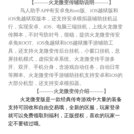
【
--------
火龙微变传辅助说明
--------
】
鸟人助手
APP
有安卓免
Root
版、
iOS
越狱版和
iOS
免越狱双版本，还支持安卓模拟器辅助挂机运
行，实现安卓、
iOS
、电脑三端挂机，上线火龙微变
传脚本，不封号防封号，很稳，提供火龙微变传安
卓免
ROOT
、
iOS
免越狱和
iOS
越狱搬手游辅助工
具，还支持火龙微变传后台挂机，小窗口挂机，息
屏挂机模式，虚拟安卓系统、火龙微变传手游多
开、双开、手机分身，含游戏自动任务，自动日常
等脚本。火龙微变传手游辅助挂机支持安卓和
iOS
的
大部分机型，还支持安卓模拟器。
【
--------
火龙微变传介绍
--------
】
火龙微变版是一款
经典传奇
游戏中大量的装备
支持可回收和自由交易哦，全新的区服，玩家登录
就可以免费领取到福利，正版授权，喜欢的玩家一
定不要错过哦。