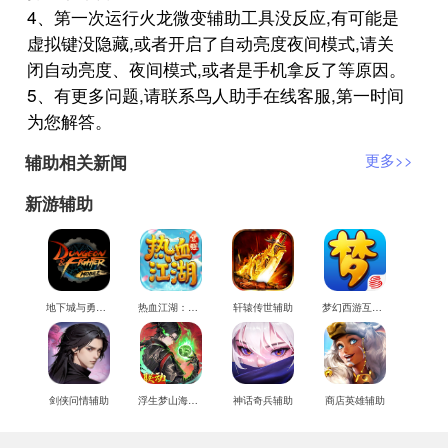
4、第一次运行火龙微变辅助工具没反应,有可能是
虚拟键没隐藏,或者开启了自动亮度夜间模式,请关
闭自动亮度、夜间模式,或者是手机拿反了等原因。
5、有更多问题,请联系鸟人助手在线客服,第一时间
为您解答。
辅助相关新闻
更多>>
新游辅助
地下城与勇士M辅助
热血江湖：觉醒辅助
轩辕传世辅助
梦幻西游互通版辅助
剑侠问情辅助
浮生梦山海辅助
神话奇兵辅助
商店英雄辅助