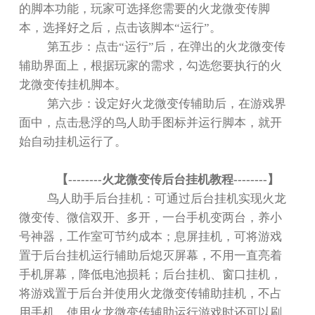
的脚本功能，玩家可选择您需要的火龙微变传脚
本，选择好之后，点击该脚本
“
运行
”
。
第五步：点击
“
运行
”
后，在弹出的火龙微变传
辅助界面上，根据玩家的需求，勾选您要执行的火
龙微变传挂机脚本。
第六步：设定好火龙微变传辅助后，在游戏界
面中，点击悬浮的鸟人助手图标并运行脚本，就开
始自动挂机运行了。
【
--------
火龙微变传后台挂机教程
--------
】
鸟人助手后台挂机：可通过后台挂机实现火龙
微变传、微信双开、多开，一台手机变两台，养小
号神器，工作室可节约成本；息屏挂机，可将游戏
置于后台挂机运行辅助后熄灭屏幕，不用一直亮着
手机屏幕，降低电池损耗；后台挂机、窗口挂机，
将游戏置于后台并使用火龙微变传辅助挂机，不占
用手机，使用火龙微变传辅助运行游戏时还可以刷