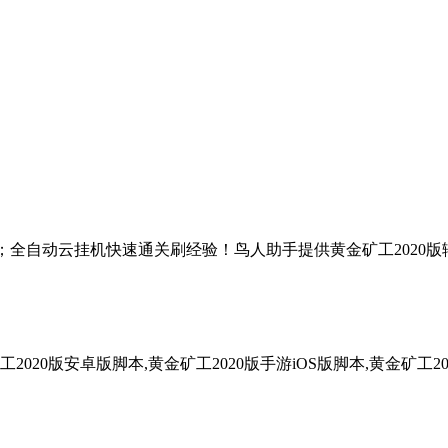
助；全自动云挂机快速通关刷经验！鸟人助手提供黄金矿工2020版辅助
2020版安卓版脚本,黄金矿工2020版手游iOS版脚本,黄金矿工20