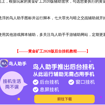
面上，根据玩家的黄金矿工2020版辅助需求，勾选您要执行的黄金
击悬浮的鸟人助手图标并运行脚本，七大罪光与暗之交战辅助就开
想使用其他游戏脚本辅助，多关注鸟人助手手游辅助网站，定期更
【--------黄金矿工2020版后台挂机教程--------】