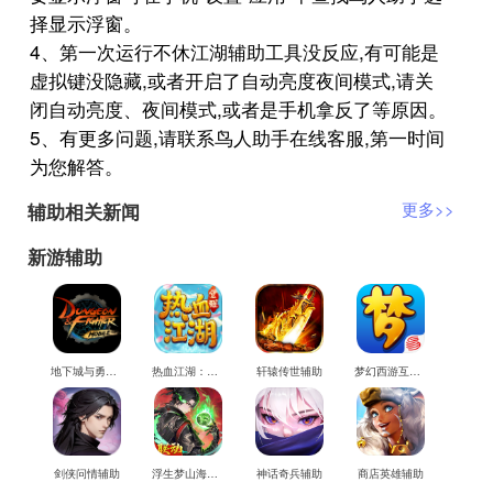
择显示浮窗。
4、第一次运行不休江湖辅助工具没反应,有可能是
虚拟键没隐藏,或者开启了自动亮度夜间模式,请关
闭自动亮度、夜间模式,或者是手机拿反了等原因。
5、有更多问题,请联系鸟人助手在线客服,第一时间
为您解答。
辅助相关新闻
更多>>
新游辅助
地下城与勇士M辅助
热血江湖：觉醒辅助
轩辕传世辅助
梦幻西游互通版辅助
剑侠问情辅助
浮生梦山海辅助
神话奇兵辅助
商店英雄辅助