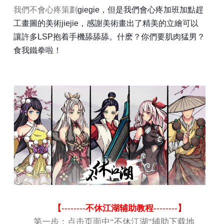
我們不會心疼策劃
giegie
，但是我們會心疼加班加點趕
工畫圖的美術
jiejie
，感謝美術畫出了精美的立繪可以
讓許多
LSP
抱着手機舔舔舔。什麽？你們要肌肉猛男？
食我鐵拳啦！
【
--------
不休江湖辅助教程
--------
】
第一步：点击页面中
“
不休江湖
”
辅助下载地