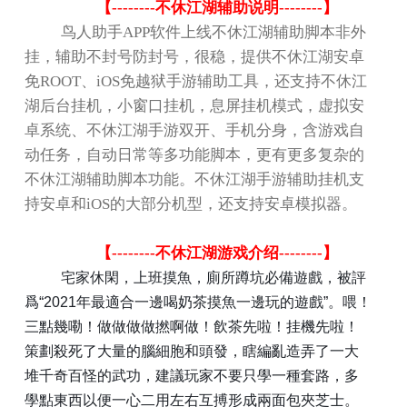
【
--------
不休江湖辅助说明
--------
】
鸟人助手
APP
软件上线不休江湖辅助脚本非外
挂，辅助不封号防封号，很稳，提供不休江湖安卓
免
ROOT
、
iOS
免越狱手游辅助工具，还支持不休江
湖后台挂机，小窗口挂机，息屏挂机模式，虚拟安
卓系统、不休江湖手游双开、手机分身，含游戏自
动任务，自动日常等多功能脚本，更有更多复杂的
不休江湖辅助脚本功能。不休江湖手游辅助挂机支
持安卓和
iOS
的大部分机型，还支持安卓模拟器。
【
--------
不休江湖游戏介绍
--------
】
宅家休閑，上班摸魚，廁所蹲坑必備遊戲，被評
爲
“2021
年最適合一邊喝奶茶摸魚一邊玩的遊戲
”
。喂！
三點幾嘞！做做做做撚啊做！飲茶先啦！挂機先啦！
策劃殺死了大量的腦細胞和頭發，瞎編亂造弄了一大
堆千奇百怪的武功，建議玩家不要只學一種套路，多
學點東西以便一心二用左右互搏形成兩面包夾芝士。