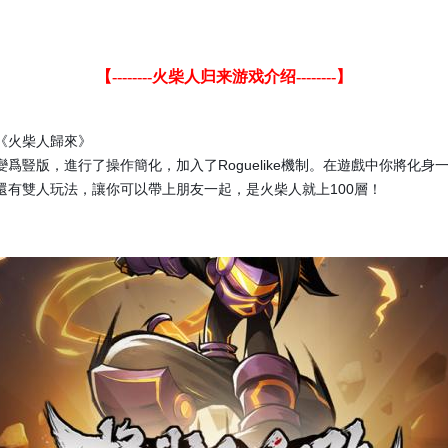
【
--------
火柴人归来游戏介绍
--------
】
《火柴人歸來》
Roguelike
變爲豎版，進行了操作簡化，加入了
機制。在遊戲中你將化身
100
還有雙人玩法，讓你可以帶上朋友一起，是火柴人就上
層！