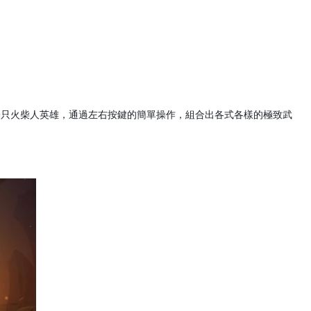
一只火柴人英雄，通過左右按鍵的簡單操作，組合出各式各樣的極致武