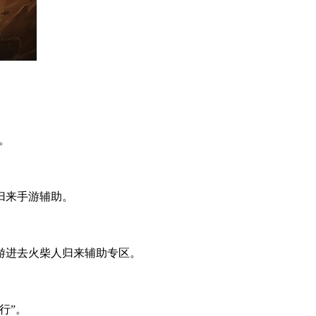
。
归来手游辅助。
游进去火柴人归来辅助专区。
行
”
。