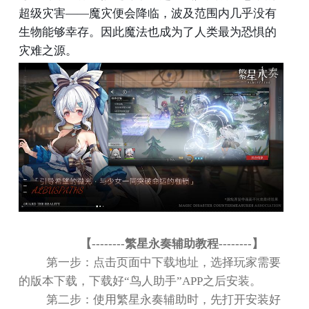
超级灾害
——
魔灾便会降临，波及范围内几乎没有
生物能够幸存。
因此魔法也成为了人类最为恐惧的
灾难之源。
【
--------
繁星永奏辅助教程
--------
】
第一步：点击页面中下载地址，选择玩家需要
的版本下载，下载好
“
鸟人助手
”APP
之后安装。
第二步：使用繁星永奏辅助时，先打开安装好