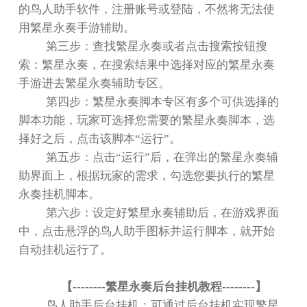
的鸟人助手软件，注册账号或登陆，不然将无法使
用繁星永奏手游辅助。
第三步：查找繁星永奏或者点击搜索按钮搜
索：繁星永奏，在搜索结果中选择对应的繁星永奏
手游进去繁星永奏辅助专区。
第四步：繁星永奏脚本专区有多个可供选择的
脚本功能，玩家可选择您需要的繁星永奏脚本，选
择好之后，点击该脚本
“
运行
”
。
第五步：点击
“
运行
”
后，在弹出的繁星永奏辅
助界面上，根据玩家的需求，勾选您要执行的繁星
永奏挂机脚本。
第六步：设定好繁星永奏辅助后，在游戏界面
中，点击悬浮的鸟人助手图标并运行脚本，就开始
自动挂机运行了。
【
--------
繁星永奏后台挂机教程
--------
】
鸟人助手后台挂机：可通过后台挂机实现繁星