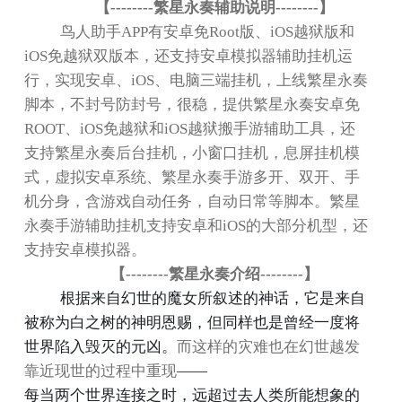
【
--------
繁星永奏辅助说明
--------
】
鸟人助手
APP
有安卓免
Root
版、
iOS
越狱版和
iOS
免越狱双版本，还支持安卓模拟器辅助挂机运
行，实现安卓、
iOS
、电脑三端挂机，上线繁星永奏
脚本，不封号防封号，很稳，提供繁星永奏安卓免
ROOT
、
iOS
免越狱和
iOS
越狱搬手游辅助工具，还
支持繁星永奏后台挂机，小窗口挂机，息屏挂机模
式，虚拟安卓系统、繁星永奏手游多开、双开、手
机分身，含游戏自动任务，自动日常等脚本。繁星
永奏手游辅助挂机支持安卓和
iOS
的大部分机型，还
支持安卓模拟器。
【
--------
繁星永奏介绍
--------
】
根据来自幻世的魔女所叙述的神话，它是来自
被称为白之树的神明恩赐，但同样也是曾经一度将
而这样的灾难也在幻世越发
世界陷入毁灭的元凶。
靠近现世的过程中重现
——
每当两个世界连接之时，远超过去人类所能想象的