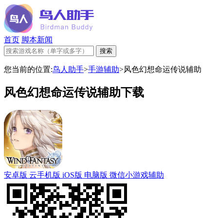
首页
脚本新闻
您当前的位置:
鸟人助手
>
手游辅助
>
风色幻想命运传说辅助
风色幻想命运传说辅助下载
安卓版
云手机版
iOS版
电脑版
微信小游戏辅助