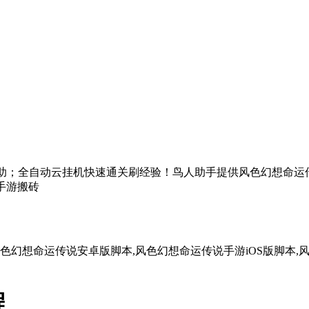
游辅助；全自动云挂机快速通关刷经验！鸟人助手提供风色幻想命运
手游搬砖
色幻想命运传说安卓版脚本,风色幻想命运传说手游iOS版脚本,
程