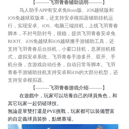
【
--------
飞羽青春辅助说明
--------
】
鸟人助手
APP
有安卓免
Root
版、
iOS
越狱版和
iOS
免越狱双版本，还支持安卓模拟器辅助挂机运
行，实现安卓、
iOS
、电脑三端挂机，上线飞羽青春
脚本，不封号防封号，很稳，提供飞羽青春安卓免
ROOT
、
iOS
免越狱和
iOS
越狱搬手游辅助工具，还
支持飞羽青春后台挂机，小窗口挂机，息屏挂机模
式，虚拟安卓系统、飞羽青春手游多开、双开、手
机分身，含游戏自动任务，自动日常等脚本。飞羽
青春手游辅助挂机支持安卓和
iOS
的大部分机型，还
支持安卓模拟器。
【
--------
飞羽青春游戏介绍
--------
】
在遊戲中，玩家可以培養自己的球員角色，和
其它玩家一起切磋球技。
無論是單雙打還是
PVE
挑戰，玩家都可以裝備豐富
的自定義球員裝扮，點燃賽場。