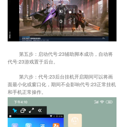
:23
第五步：启动代号
辅助脚本成功，自动将
:23
代号
游戏置于后台。
:23
第六步：代号
后台挂机开启期间可以将画
:23
面最小化或窗口化，期间不会影响代号
正常挂机
和手机正常操作。