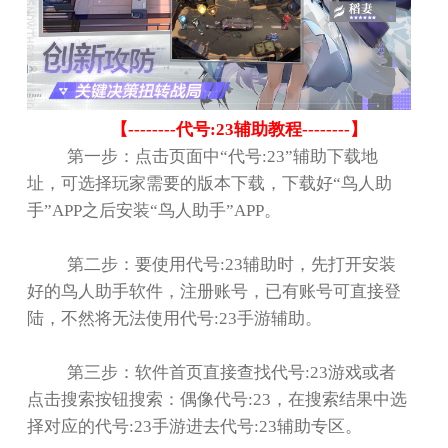
【
--------
代号
:23
辅助教程
--------
】
第一步：点击页面中
“
代号
:23”
辅助下载地
址，可选择玩家需要的版本下载，下载好
“
鸟人助
手
”APP
之后安装
“
鸟人助手
”APP
。
第二步：要使用代号
:23
辅助时，先打开安装
好的鸟人助手软件，注册账号，已有账号可直接登
陆，不然将无法使用代号
:23
手游辅助。
第三步：软件首页直接查找代号
:23
游戏或者
点击搜索按钮搜索：偶像代号
:23
，在搜索结果中选
择对应的代号
:23
手游进去代号
:23
辅助专区。