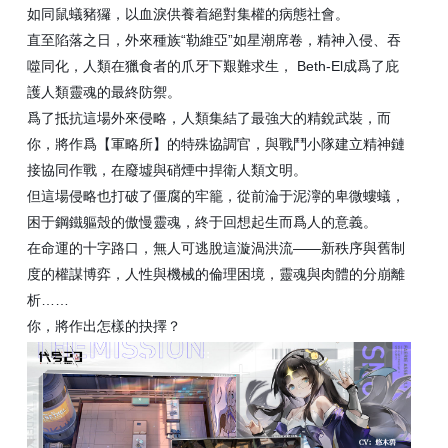
如同鼠蟻豬玀，以血淚供養着絕對集權的病態社會。
“
”
直至陷落之日，外來種族
勒維亞
如星潮席卷，精神入侵、吞
Beth-El
噬同化，人類在獵食者的爪牙下艱難求生，
成爲了庇
護人類靈魂的最終防禦。
爲了抵抗這場外來侵略，人類集結了最強大的精銳武裝，而
你，將作爲【軍略所】的特殊協調官，與戰鬥小隊建立精神鏈
接協同作戰，在廢墟與硝煙中捍衛人類文明。
但這場侵略也打破了僵腐的牢籠，從前淪于泥濘的卑微螻蟻，
困于鋼鐵軀殼的傲慢靈魂，終于回想起生而爲人的意義。
——
在命運的十字路口，無人可逃脫這漩渦洪流
新秩序與舊制
度的權謀博弈，人性與機械的倫理困境，靈魂與肉體的分崩離
……
析
你，將作出怎樣的抉擇？