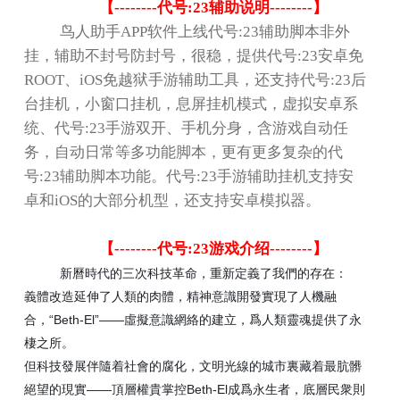
【
--------
代号
:23
辅助说明
--------
】
鸟人助手
APP
软件上线代号
:23
辅助脚本非外
挂，辅助不封号防封号，很稳，提供代号
:23
安卓免
ROOT
、
iOS
免越狱手游辅助工具，还支持代号
:23
后
台挂机，小窗口挂机，息屏挂机模式，虚拟安卓系
统、代号
:23
手游双开、手机分身，含游戏自动任
务，自动日常等多功能脚本，更有更多复杂的代
号
:23
辅助脚本功能。代号
:23
手游辅助挂机支持安
卓和
iOS
的大部分机型，还支持安卓模拟器。
【
--------
代号
:23
游戏介绍
--------
】
新曆時代的三次科技革命，重新定義了我們的存在：
義體改造延伸了人類的肉體，精神意識開發實現了人機融
“Beth-El”——
合，
虛擬意識網絡的建立，爲人類靈魂提供了永
棲之所。
但科技發展伴隨着社會的腐化，文明光線的城市裏藏着最肮髒
——
Beth-El
絕望的現實
頂層權貴掌控
成爲永生者，底層民衆則