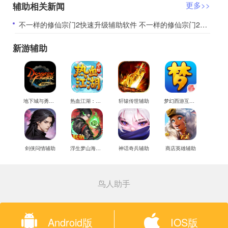
辅助相关新闻
更多>>
​不一样的修仙宗门2快速升级辅助软件 不一样的修仙宗门2玩法特色
新游辅助
地下城与勇士M辅助
热血江湖：觉醒辅助
轩辕传世辅助
梦幻西游互通版辅助
剑侠问情辅助
浮生梦山海辅助
神话奇兵辅助
商店英雄辅助
鸟人助手
Android版
IOS版