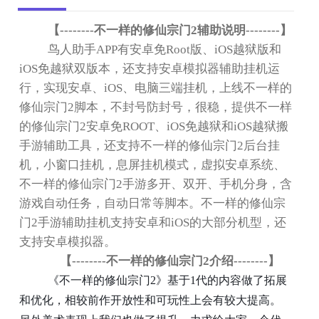
【
--------
不一样的修仙宗门
2
辅助说明
--------
】
鸟人助手
APP
有安卓免
Root
版、
iOS
越狱版和
iOS
免越狱双版本，还支持安卓模拟器辅助挂机运
行，实现安卓、
iOS
、电脑三端挂机，上线不一样的
修仙宗门
2
脚本，不封号防封号，很稳，提供不一样
的修仙宗门
2
安卓免
ROOT
、
iOS
免越狱和
iOS
越狱搬
手游辅助工具，还支持不一样的修仙宗门
2
后台挂
机，小窗口挂机，息屏挂机模式，虚拟安卓系统、
不一样的修仙宗门
2
手游多开、双开、手机分身，含
游戏自动任务，自动日常等脚本。不一样的修仙宗
门
2
手游辅助挂机支持安卓和
iOS
的大部分机型，还
支持安卓模拟器。
【
--------
不一样的修仙宗门
2
介绍
--------
】
《不一样的修仙宗门2》基于1代的内容做了拓展
和优化，相较前作开放性和可玩性上会有较大提高。