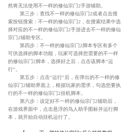
然将无法使用不一样的修仙宗门
2
手游辅助。
第三步：查找不一样的修仙宗门
2
或者点击搜
索按钮搜索：不一样的修仙宗门
2
，在搜索结果中选
择对应的不一样的修仙宗门
2
手游进去不一样的修仙
宗门
2
辅助专区。
第四步：不一样的修仙宗门
2
脚本专区有多个
可供选择的脚本功能，玩家可选择您需要的不一样
的修仙宗门
2
脚本，选择好之后，点击该脚本
“
运
行
”
。
第五步：点击
“
运行
”
后，在弹出的不一样的修
仙宗门
2
辅助界面上，根据玩家的需求，勾选您要执
行的不一样的修仙宗门
2
挂机脚本。
第六步：设定好不一样的修仙宗门
2
辅助后，
在游戏界面中，点击悬浮的鸟人助手图标并运行脚
本，就开始自动挂机运行了。