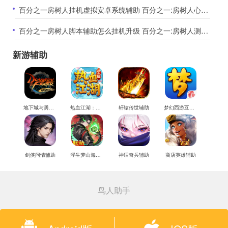
​百分之一房树人挂机虚拟安卓系统辅助 百分之一:房树人心理测试区别
​百分之一房树人脚本辅助怎么挂机升级 百分之一:房树人测试真实想法
新游辅助
地下城与勇士M辅助
热血江湖：觉醒辅助
轩辕传世辅助
梦幻西游互通版辅助
剑侠问情辅助
浮生梦山海辅助
神话奇兵辅助
商店英雄辅助
鸟人助手