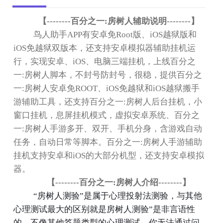
【
--------
百分之一
:
房树人辅助说明
--------
】
鸟人助手
APP
有安卓免
Root
版、
iOS
越狱版和
iOS
免越狱双版本，还支持安卓模拟器辅助挂机运
行，实现安卓、
iOS
、电脑三端挂机，上线百分之
一
:
房树人脚本，不封号防封号，很稳，提供百分之
一
:
房树人安卓免
ROOT
、
iOS
免越狱和
iOS
越狱搬手
游辅助工具，还支持百分之一
:
房树人后台挂机，小
窗口挂机，息屏挂机模式，虚拟安卓系统、百分之
一
:
房树人手游多开、双开、手机分身，含游戏自动
任务，自动日常等脚本。百分之一
:
房树人手游辅助
挂机支持安卓和
iOS
的大部分机型，还支持安卓模拟
器。
【
--------
百分之一
:
房树人介绍
--------
】
“
房树人测验
”
是属于心理投射法测验，与其他
心理测试最大的区别就是房树人测验
”
是非言语性
的，不像其他答题类型的心理测试，你无法通过问