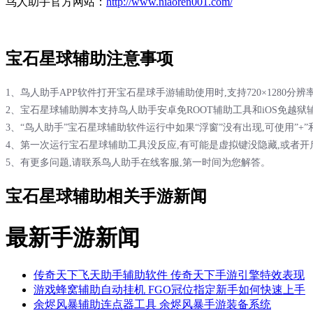
鸟人助手官方网站：
http://www.niaoren001.com/
宝石星球辅助注意事项
1、鸟人助手APP软件打开宝石星球手游辅助使用时,支持720×1280分辨
2、宝石星球辅助脚本支持鸟人助手安卓免ROOT辅助工具和iOS免越狱
3、“鸟人助手”宝石星球辅助软件运行中如果“浮窗”没有出现,可使用”+
4、第一次运行宝石星球辅助工具没反应,有可能是虚拟键没隐藏,或者开
5、有更多问题,请联系鸟人助手在线客服,第一时间为您解答。
宝石星球辅助相关手游新闻
最新手游新闻
传奇天下飞天助手辅助软件 传奇天下手游引擎特效表现
游戏蜂窝辅助自动挂机 FGO冠位指定新手如何快速上手
余烬风暴辅助连点器工具 余烬风暴手游装备系统