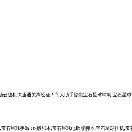
自动云挂机快速通关刷经验！鸟人助手提供宝石星球辅助,宝石星球安
宝石星球手游iOS版脚本,宝石星球电脑版脚本,宝石星球挂机,宝