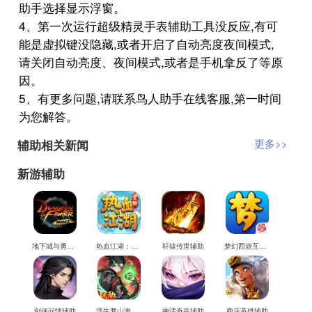
助手选择显示浮窗。
4、第一次运行超级精灵手表辅助工具没反应,有可
能是虚拟键没隐藏,或者开启了自动亮度夜间模式,
请关闭自动亮度、夜间模式,或者是手机拿反了等原
因。
5、有更多问题,请联系鸟人助手在线客服,第一时间
为您解答。
辅助相关新闻
更多>>
新游辅助
地下城与勇士M辅助
热血江湖：觉醒辅助
轩辕传世辅助
梦幻西游互通版辅助
剑侠问情辅助
浮生梦山海辅助
神话奇兵辅助
商店英雄辅助