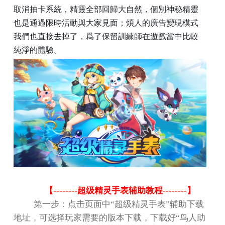
取消抽卡系統，精靈全部回歸大自然，個別神秘精靈
也是通過限時活動與大家見面；煩人的廣告變現模式
我們也直接去掉了，爲了保留訓練師在遊戲當中比較
純淨的體驗。
【
--------
超级精灵手表辅助教程
--------
】
第一步：点击页面中
“
超级精灵手表
”
辅助下载
地址，可选择玩家需要的版本下载，下载好
“
鸟人助