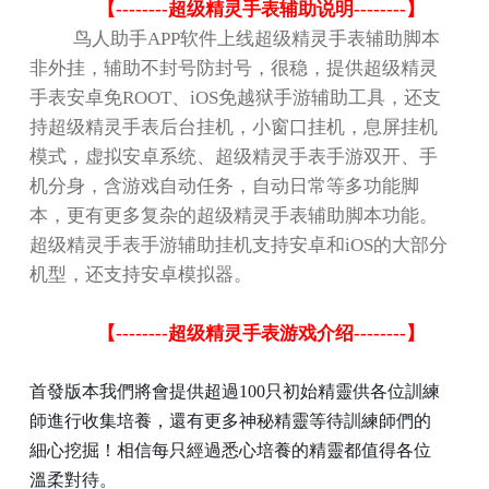
【
--------
超级精灵手表辅助说明
--------
】
鸟人助手
APP
软件上线超级精灵手表辅助脚本
非外挂，辅助不封号防封号，很稳，提供超级精灵
手表安卓免
ROOT
、
iOS
免越狱手游辅助工具，还支
持超级精灵手表后台挂机，小窗口挂机，息屏挂机
模式，虚拟安卓系统、超级精灵手表手游双开、手
机分身，含游戏自动任务，自动日常等多功能脚
本，更有更多复杂的超级精灵手表辅助脚本功能。
超级精灵手表手游辅助挂机支持安卓和
iOS
的大部分
机型，还支持安卓模拟器。
【
--------
超级精灵手表游戏介绍
--------
】
首發版本我們將會提供超過
100只初始精靈供各位訓練
師進行收集培養，還有更多神秘精靈等待訓練師們的
細心挖掘！相信每只經過悉心培養的精靈都值得各位
溫柔對待。