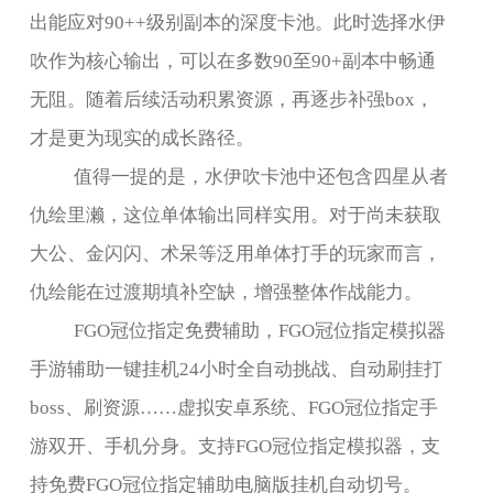
出能应对
90++
级别副本的深度卡池。此时选择水伊
吹作为核心输出，可以在多数
90
至
90+
副本中畅通
无阻。随着后续活动积累资源，再逐步补强
box
，
才是更为现实的成长路径。
值得一提的是，水伊吹卡池中还包含四星从者
仇绘里濑，这位单体输出同样实用。对于尚未获取
大公、金闪闪、术呆等泛用单体打手的玩家而言，
仇绘能在过渡期填补空缺，增强整体作战能力。
FGO
冠位指定免费辅助，
FGO
冠位指定模拟器
手游辅助一键挂机
24
小时全自动挑战、自动刷挂打
boss
、刷资源……虚拟安卓系统、
FGO
冠位指定手
游双开、手机分身。支持
FGO
冠位指定模拟器，支
持免费
FGO
冠位指定辅助电脑版挂机自动切号。