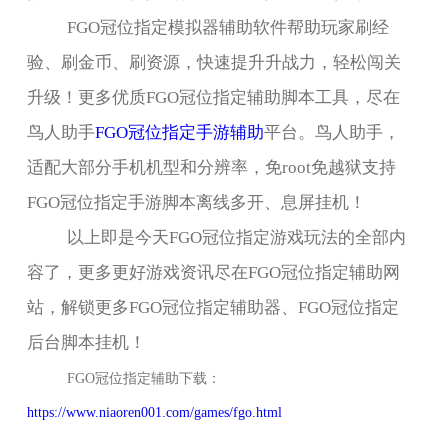
FGO
冠位指定模拟器辅助软件帮助玩家刷经
验、刷金币、刷资源，快速提升升战力，轻松闯关
升级！更多优质
FGO
冠位指定辅助脚本工具，尽在
鸟人助手
FGO冠位指定手游辅助
平台。鸟人助手，
适配大部分手机机型和分辨率，免
root
免越狱支持
FGO
冠位指定手游脚本离线多开、息屏挂机！
以上即是今天
FGO
冠位指定游戏玩法的全部内
容了，更多更好游戏资讯尽在
FGO
冠位指定辅助网
站，解锁更多
FGO
冠位指定辅助器、
FGO
冠位指定
后台脚本挂机！
FGO
冠位指定辅助下载：
https://www.niaoren001.com/games/fgo.html