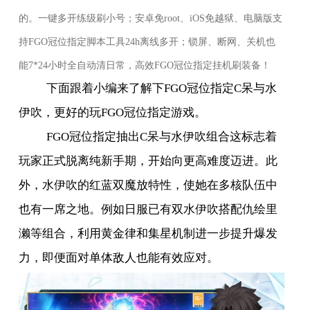
的。一键多开练级刷小号；安卓免
root
、
iOS
免越狱、电脑版支
持
FGO
冠位指定脚本工具
24h
离线多开；锁屏、断网、关机也
能
7*24
小时全自动清日常，高效
FGO
冠位指定挂机刷装备！
下面跟着小编来了解下
FGO
冠位指定
C
呆与水
伊吹，更好的玩
FGO
冠位指定游戏。
FGO
冠位指定抽出
C
呆与水伊吹组合这标志着
玩家正式脱离纯新手期，开始向更高难度迈进。此
外，水伊吹的红蓝双魔放特性，使她在多核队伍中
也有一席之地。例如日服已有双水伊吹搭配仇绘里
濑等组合，利用黄金律和集星机制进一步提升爆发
力，即便面对单体敌人也能有效应对。