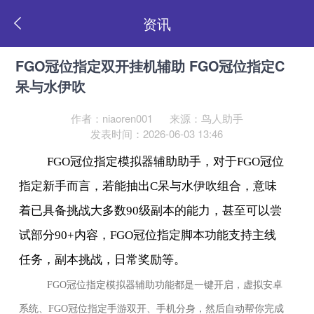
资讯
FGO冠位指定双开挂机辅助 FGO冠位指定C
呆与水伊吹
作者：niaoren001
来源：鸟人助手
发表时间：2026-06-03 13:46
FGO
冠位指定模拟器辅助助手，对于
FGO
冠位
指定新手而言，若能抽出
C
呆与水伊吹组合，意味
着已具备挑战大多数
90
级副本的能力，甚至可以尝
试部分
90+
内容，
FGO
冠位指定脚本功能支持主线
任务，副本挑战，日常奖励等。
FGO
冠位指定模拟器辅助功能都是一键开启，虚拟安卓
系统、
FGO
冠位指定手游双开、手机分身，然后自动帮你完成