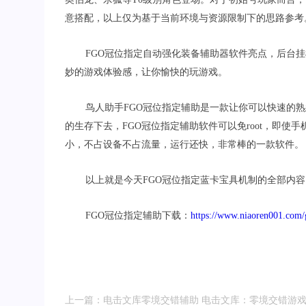
意搭配，以上仅为基于当前环境与资源限制下的思路参考
FGO
冠位指定自动强化装备辅助器软件亮点，后台挂
妙的游戏体验感，让你愉快的玩游戏。
鸟人助手
FGO
冠位指定辅助是一款让你可以快速的熟
的生存下去，
FGO
冠位指定辅助软件可以免
root
，即使手
小，不占设备不占流量，运行还快，非常棒的一款软件。
以上就是今天
FGO
冠位指定蓝卡宝具机制的全部内容
FGO
冠位指定辅助下载：
https://www.niaoren001.com/
上一篇：电击文库零境交错辅助 电击文库：零境交错游