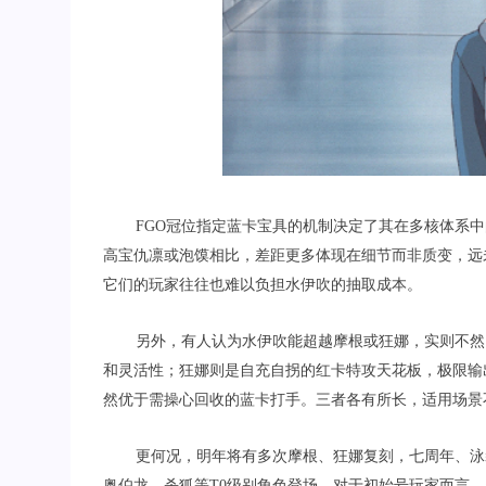
FGO
冠位指定蓝卡宝具的机制决定了其在多核体系中
高宝仇凛或泡馍相比，差距更多体现在细节而非质变，远
它们的玩家往往也难以负担水伊吹的抽取成本。
另外，有人认为水伊吹能超越摩根或狂娜，实则不然
和灵活性；狂娜则是自充自拐的红卡特攻天花板，极限输
然优于需操心回收的蓝卡打手。三者各有所长，适用场景
更何况，明年将有多次摩根、狂娜复刻，七周年、泳
奥伯龙、杀狐等
T0
级别角色登场。对于初始号玩家而言，