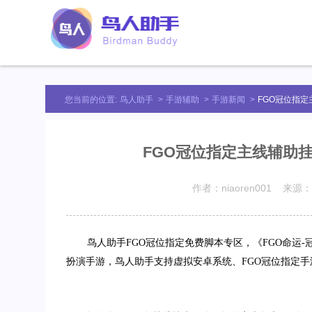
您当前的位置:
鸟人助手
>
手游辅助
>
手游新闻
>
FGO冠位指定
FGO冠位指定主线辅助挂
作者：niaoren001 来源：
鸟人助手
FGO
冠位指定免费脚本专区，《
FGO
命运
-
扮演手游，鸟人助手支持虚拟安卓系统、
FGO
冠位指定手