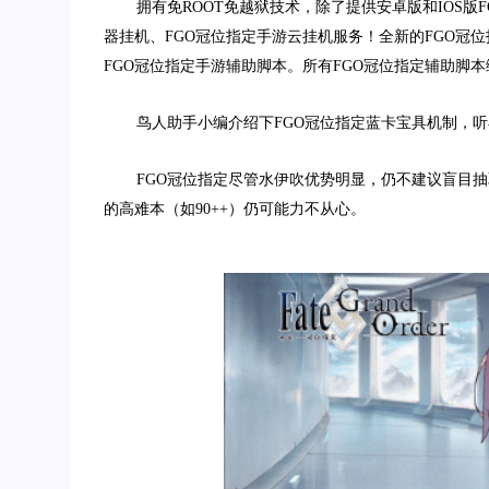
拥有免
ROOT
免越狱技术，除了提供安卓版和
IOS
版
F
器挂机、
FGO
冠位指定手游云挂机服务！全新的
FGO
冠位
FGO
冠位指定手游辅助脚本。所有
FGO
冠位指定辅助脚本
鸟人助手小编介绍下
FGO
冠位指定蓝卡宝具机制，听
FGO
冠位指定尽管水伊吹优势明显，仍不建议盲目抽
的高难本（如
90++
）仍可能力不从心。