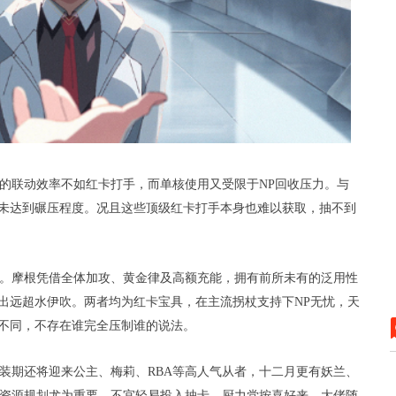
的联动效率不如红卡打手，而单核使用又受限于
NP
回收压力。与
未达到碾压程度。况且这些顶级红卡打手本身也难以获取，抽不到
。摩根凭借全体加攻、黄金律及高额充能，拥有前所未有的泛用性
出远超水伊吹。两者均为红卡宝具，在主流拐杖支持下
NP
无忧，天
不同，不存在谁完全压制谁的说法。
装期还将迎来公主、梅莉、
RBA
等高人气从者，十二月更有妖兰、
资源规划尤为重要，不宜轻易投入抽卡。厨力党按喜好来，大佬随