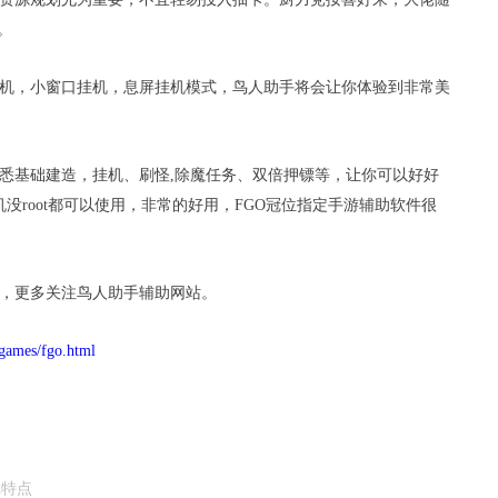
。
机，小窗口挂机，息屏挂机模式，鸟人助手将会让你体验到非常美
悉基础建造，挂机、刷怪
,
除魔任务、双倍押镖等，让你可以好好
机没
root
都可以使用，非常的好用，
FGO
冠位指定手游辅助软件很
，更多关注鸟人助手辅助网站。
games/fgo.html
戏特点