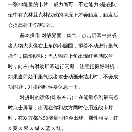
一张
20
能量的卡片，威力尚可，不过能力
3
是在队
伍中有克林且克林战败的情况下才会触发，触发后
会提高射击伤害
35%
。
基本操作
-
对战界面：集气：点击屏幕中央或
者人物大头像右上角的小圆圈，摁着不动进行集气
操作，隐形瞬移：当人物右上角出现红色感叹号
时，向左
/
右滑动屏幕进行闪避，注意把握好时机，
如果当前处于集气或者攻击动画未结束时，不会成
功闪避，对拼的时候要休息一下。
对拼时的读条
(
炸裂冲击
)
：在能量条到最高点
时点击屏幕，出现在你和敌方同时使用近战卡片
时，在双方都放
50
能量时也会出现。属性相克：红
X
黄
X
紫
X
绿
X
蓝
X
红。