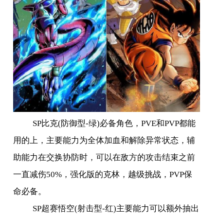
SP
比克
(
防御型
-
绿
)
必备角色，
PVE
和
PVP
都能
用的上，主要能力为全体加血和解除异常状态，辅
助能力在交换协防时，可以在敌方的攻击结束之前
一直减伤
50%
，强化版的克林，越级挑战，
PVP
保
命必备。
SP
超赛悟空
(
射击型
-
红
)
主要能力可以额外抽出