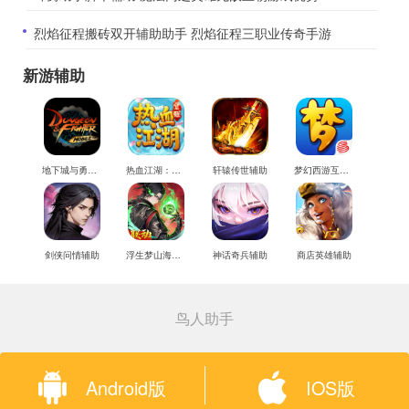
​烈焰征程搬砖双开辅助助手 烈焰征程三职业传奇手游
新游辅助
地下城与勇士M辅助
热血江湖：觉醒辅助
轩辕传世辅助
梦幻西游互通版辅助
剑侠问情辅助
浮生梦山海辅助
神话奇兵辅助
商店英雄辅助
鸟人助手
Android版
IOS版