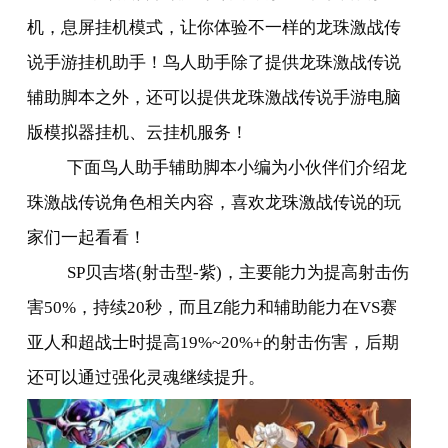
机，息屏挂机模式，让你体验不一样的龙珠激战传
说手游挂机助手！鸟人助手除了提供龙珠激战传说
辅助脚本之外，还可以提供龙珠激战传说手游电脑
版模拟器挂机、云挂机服务！
下面鸟人助手辅助脚本小编为小伙伴们介绍龙
珠激战传说角色相关内容，喜欢龙珠激战传说的玩
家们一起看看！
SP
贝吉塔
(
射击型
-
紫
)
，主要能力为提高射击伤
害
50%
，持续
20
秒，而且
Z
能力和辅助能力在
VS
赛
亚人和超战士时提高
19%~20%+
的射击伤害，后期
还可以通过强化灵魂继续提升。