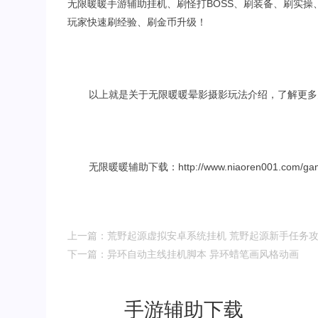
无限暖暖手游辅助挂机、刷怪打BOSS、刷装备、刷实
玩家快速刷经验、刷金币升级！
以上就是关于无限暖暖晕影摄影玩法介绍，了解更多
无限暖暖辅助下载：http://www.niaoren001.com/game
上一篇：荒野起源虚拟安卓系统挂机 荒野起源新手任务
下一篇：异环自动主线挂机脚本 异环蜡笔画风格动画
手游辅助下载