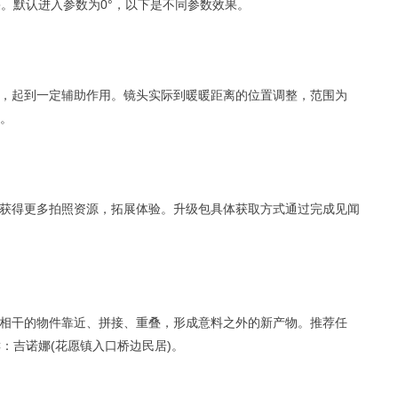
。默认进入参数为0°，以下是不同参数效果。
，起到一定辅助作用。镜头实际到暖暖距离的位置调整，范围为
近。
获得更多拍照资源，拓展体验。升级包具体获取方式通过完成见闻
相干的物件靠近、拼接、重叠，形成意料之外的新产物。推荐任
C：吉诺娜(花愿镇入口桥边民居)。