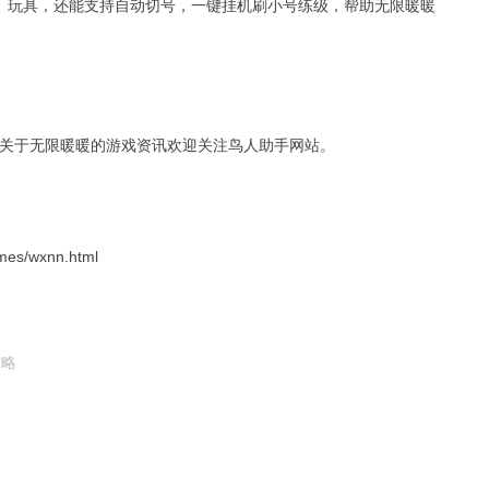
操、玩具，还能支持自动切号，一键挂机刷小号练级，帮助无限暖暖
关于无限暖暖的游戏资讯欢迎关注鸟人助手网站。
s/wxnn.html
攻略