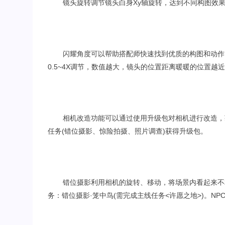
镜头旋转调节镜头白身Xy轴旋转，达到不同构图效果
闪耀角度可以帮助搭配师快速找到优质的构图和动作
0.5~4X调节，数值越大，镜头的位置距离暖暖的位置越
相机改造功能可以通过使用升级包对相机进行改造，
任务(错位摄影、惊险拍摄、照片调查)获得升级包。
错位摄影利用相机的旋转、移动，将场景内看起来不
务：错位摄影·笼中鸟(需完成主线任务<许愿之地>)。NP