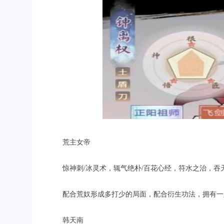
荒主女帝
惊神刺
/
冰灵术，辄气绝朴
/
百花心经，符水之治，吞
配合荒奴形成多打少的局面，配合衍生功法，拥有一
韩天南