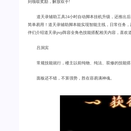
到领取奖励，解放双手
!
道天录辅助工具
24
小时自动脚本挂机升级，
还推出后
简单易用！道天录辅助脚本能实现智能主线，日常任务，
伴们介绍
道天录
pvp
阵容全角色技能搭配
相关内容，喜欢
吕洞宾
常规技能就行，楼主以前纯物、纯法、双修的技能搭
面板还不错，不算强势，胜在容易满神魂。