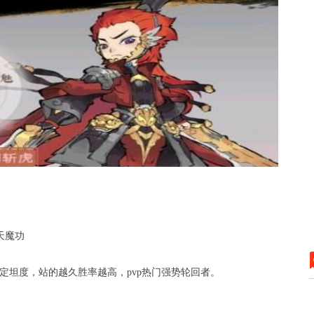
天魔功
定坦度，站的越久胜率越高，
pvp
热门强势轮回者。