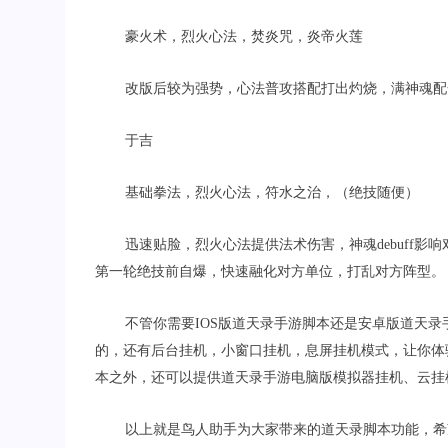
豪火术，烈火心法，焚炎咒，炎帝火莲
改版后较为强势，心法普攻搭配打出灼烧，满神魂配
于吉
基础拳法，烈火心法，符水之治，（绝技随便）
迅速贴脸，烈火心法提供法术伤害，神魂
debuff
影响
第一轮绝技前自爆，快速融化对方单位，打乱对方阵型。
不管你需要
IOS
版道天录手游脚本还是安卓版道天录
的，还有后台挂机，小窗口挂机，息屏挂机模式，让你体
本之外，还可以提供道天录手游电脑版模拟器挂机、云挂
以上就是鸟人助手为大家带来的
道天录
脚本功能，希