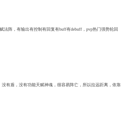
赋法阵，有输出有控制有回复有
buff
有
debuff
，
pvp
热门强势轮回
，没有盾，没有功能天赋神魂，很容易阵亡，所以拉远距离，依靠