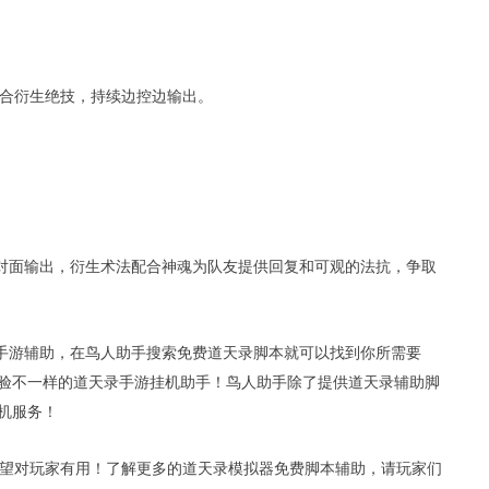
合衍生绝技，持续边控边输出。
对面输出，衍生术法配合神魂为队友提供回复和可观的法抗，争取
手游辅助，在鸟人助手搜索免费道天录脚本就可以找到你所需要
验不一样的道天录手游挂机助手！鸟人助手除了提供道天录辅助脚
机服务！
望对玩家有用！
了解更多的道天录模拟器免费脚本辅助，请玩家们