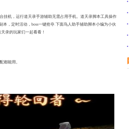
台挂机，运行
道天录手游
辅助无需占用手机。
道天录脚本工具操作
副本，定时活动，
boss
一键抢夺
.
下面
鸟人助手
辅助脚本小编为小伙
道天录的玩家们一起看看！
配都能用。