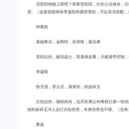
没想到他能上阵吧？刺客型轮回，衍生心法保命，衍
歪。（这套技能有给李凝阳和聂碧霄的，可以灵活搭配，
钟离权
基础拳法，金刚经，岩穿斩，摧岳拳
首轮抗伤，破坦战士，双盾保血量，天赋盾带控制，
李凝阳
惊天指，穿云式，落英剑，削金碎玉
次轮抗伤，辅助肉坦，拉开距离让钟离权扛第一轮伤
技削金碎玉冲上去扛次轮伤害，本身伤害也不错。（也有
萧焱