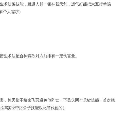
生术法骗技能，跳进人群一顿神裁天剑，运气好能把大五行拳骗
看个人需求）
衍生术法配合神魂砍对方前排有一定伤害量。
害，惊天指不给秦飞羽避免他阵亡一下丢失两个关键技能，首次绝
另辟蹊径带厉公子技能以此替代他的）