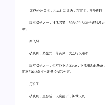
惊神刺
/
冰灵术，大五行幻世决，奔雷术，青幡剑阵
版本双子之一，神魂强势，配合衍生功法快速触发天
者。
秦飞羽
破晓剑，坠星式，落英剑，大五行灭绝拳
版本双子之一，但本身不适应
pvp
，不能用近战拳系
面板和
648
拳打出足量控制和伤害。
厉公子
破晓剑，血影遁，天魔乱斩，神裁天剑