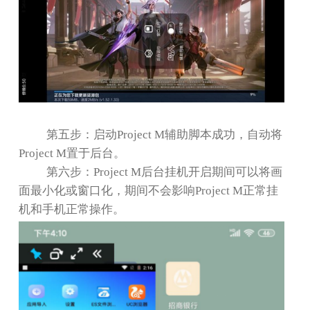
第五步：启动
Project M
辅助脚本成功，自动将
Project M
置于后台。
第六步：
Project M
后台挂机开启期间可以将画
面最小化或窗口化，期间不会影响
Project M
正常挂
机和手机正常操作。