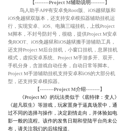
【
--------Project M
辅助说明
--------
】
鸟人助手
APP
有安卓免
Root
版、
iOS
越狱版和
iOS
免越狱双版本，还支持安卓模拟器辅助挂机运
行，实现安卓、
iOS
、电脑三端挂机，上线
Project
M
脚本，不封号防封号，很稳，提供
Project M
安卓
免
ROOT
、
iOS
免越狱和
iOS
越狱搬手游辅助工具，
还支持
Project M
后台挂机，小窗口挂机，息屏挂机
模式，虚拟安卓系统、
Project M
手游多开、双开、
手机分身，含游戏自动任务，自动日常等脚本。
Project M
手游辅助挂机支持安卓和
iOS
的大部分机
型，还支持安卓模拟器。
【
--------Project M
介绍
--------
】
《
Project M
》的玩法类似于《底特律：变人》
《超凡双生》等游戏，玩家置身于逼真场景中，通
过不同的选择与操作，决定剧情走向，并体验如电
影一般的流程。该作的发售日期和登陆平台尚未公
。
布，请关注我们的后续报道