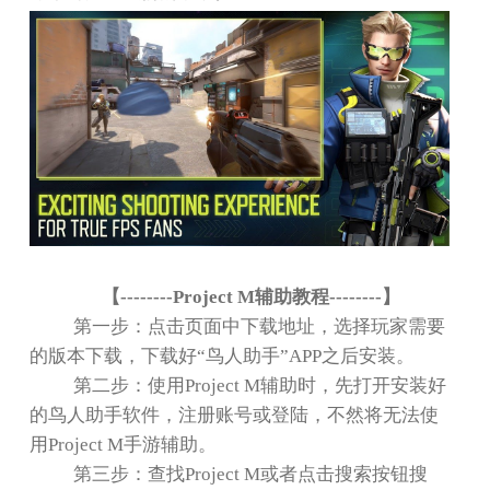
【
--------Project M
辅助教程
--------
】
第一步：点击页面中下载地址，选择玩家需要
的版本下载，下载好
“
鸟人助手
”APP
之后安装。
第二步：使用
Project M
辅助时，先打开安装好
的鸟人助手软件，注册账号或登陆，不然将无法使
用
Project M
手游辅助。
第三步：查找
Project M
或者点击搜索按钮搜