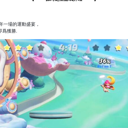
年一場的運動盛宴，
爲獲勝.