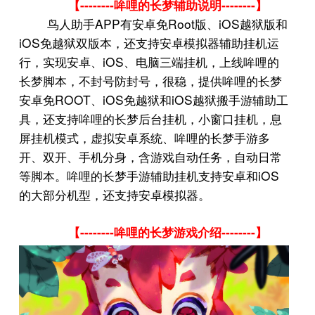
--------
--------
【
哞哩的长梦辅助说明
】
APP
Root
iOS
鸟人助手
有安卓免
版、
越狱版和
iOS
免越狱双版本，还支持安卓模拟器辅助挂机运
iOS
行，实现安卓、
、电脑三端挂机，上线哞哩的
长梦脚本，不封号防封号，很稳，提供哞哩的长梦
ROOT
iOS
iOS
安卓免
、
免越狱和
越狱搬手游辅助工
具，还支持哞哩的长梦后台挂机，小窗口挂机，息
屏挂机模式，虚拟安卓系统、哞哩的长梦手游多
开、双开、手机分身，含游戏自动任务，自动日常
iOS
等脚本。哞哩的长梦手游辅助挂机支持安卓和
的大部分机型，还支持安卓模拟器。
--------
--------
【
哞哩的长梦游戏介绍
】