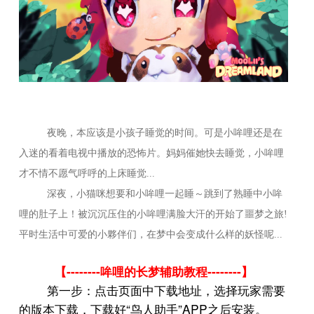
夜晚，本应该是小孩子睡觉的时间。可是小哞哩还是在
入迷的看着电视中播放的恐怖片。妈妈催她快去睡觉，小哞哩
才不情不愿气呼呼的上床睡觉...
深夜，小猫咪想要和小哞哩一起睡～跳到了熟睡中小哞
哩的肚子上！被沉沉压住的小哞哩满脸大汗的开始了噩梦之旅
!
平时生活中可爱的小夥伴们，在梦中会变成什么样的妖怪呢
...
--------
--------
【
哞哩的长梦辅助教程
】
第一步：点击页面中下载地址，选择玩家需要
“
”APP
的版本下载，下载好
鸟人助手
之后安装。