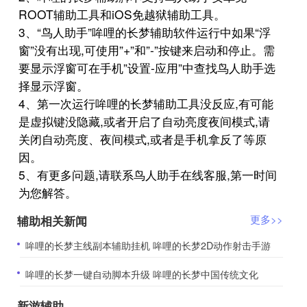
ROOT辅助工具和iOS免越狱辅助工具。
3、“鸟人助手”哞哩的长梦辅助软件运行中如果“浮
窗”没有出现,可使用”+”和”-”按键来启动和停止。需
要显示浮窗可在手机”设置-应用”中查找鸟人助手选
择显示浮窗。
4、第一次运行哞哩的长梦辅助工具没反应,有可能
是虚拟键没隐藏,或者开启了自动亮度夜间模式,请
关闭自动亮度、夜间模式,或者是手机拿反了等原
因。
5、有更多问题,请联系鸟人助手在线客服,第一时间
为您解答。
辅助相关新闻
更多>>
​哞哩的长梦主线副本辅助挂机 哞哩的长梦2D动作射击手游
​哞哩的长梦一键自动脚本升级 哞哩的长梦中国传统文化
新游辅助