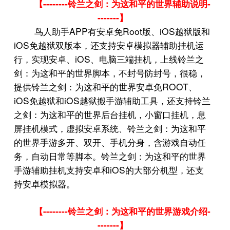
--------
-
【
铃兰之剑：为这和平的世界辅助说明
-------
】
APP
Root
iOS
鸟人助手
有安卓免
版、
越狱版和
iOS
免越狱双版本，还支持安卓模拟器辅助挂机运
iOS
行，实现安卓、
、电脑三端挂机，上线铃兰之
剑：为这和平的世界脚本，不封号防封号，很稳，
ROOT
提供铃兰之剑：为这和平的世界安卓免
、
iOS
iOS
免越狱和
越狱搬手游辅助工具，还支持铃兰
之剑：为这和平的世界后台挂机，小窗口挂机，息
屏挂机模式，虚拟安卓系统、铃兰之剑：为这和平
的世界手游多开、双开、手机分身，含游戏自动任
务，自动日常等脚本。铃兰之剑：为这和平的世界
iOS
手游辅助挂机支持安卓和
的大部分机型，还支
持安卓模拟器。
--------
-
【
铃兰之剑：为这和平的世界游戏介绍
-------
】