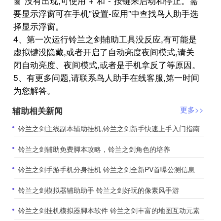
窗”没有出现,可使用”+”和”-”按键来启动和停止。需
要显示浮窗可在手机”设置-应用”中查找鸟人助手选
择显示浮窗。
4、第一次运行铃兰之剑辅助工具没反应,有可能是
虚拟键没隐藏,或者开启了自动亮度夜间模式,请关
闭自动亮度、夜间模式,或者是手机拿反了等原因。
5、有更多问题,请联系鸟人助手在线客服,第一时间
为您解答。
辅助相关新闻
更多>>
​铃兰之剑主线副本辅助挂机,铃兰之剑新手快速上手入门指南
​铃兰之剑辅助免费脚本攻略，铃兰之剑角色的培养
​铃兰之剑手游手机分身挂机 铃兰之剑全新PV首曝公测信息
​铃兰之剑模拟器辅助助手 铃兰之剑好玩的像素风手游
​铃兰之剑挂机模拟器脚本软件 铃兰之剑丰富的地图互动元素