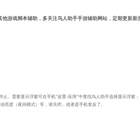
其他游戏脚本辅助，多关注鸟人助手手游辅助网站，定期更新新
；
和停止。需要显示浮窗可在手机”设置-应用”中查找鸟人助手选择显示浮窗；
自动亮度（夜间模式）等，请关闭，或者是手机拿反了。