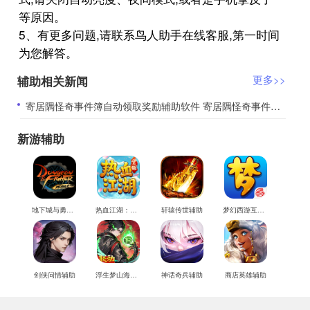
等原因。
5、有更多问题,请联系鸟人助手在线客服,第一时间
为您解答。
辅助相关新闻
更多>>
​寄居隅怪奇事件簿自动领取奖励辅助软件 寄居隅怪奇事件簿全章节通关流程攻略
新游辅助
地下城与勇士M辅助
热血江湖：觉醒辅助
轩辕传世辅助
梦幻西游互通版辅助
剑侠问情辅助
浮生梦山海辅助
神话奇兵辅助
商店英雄辅助