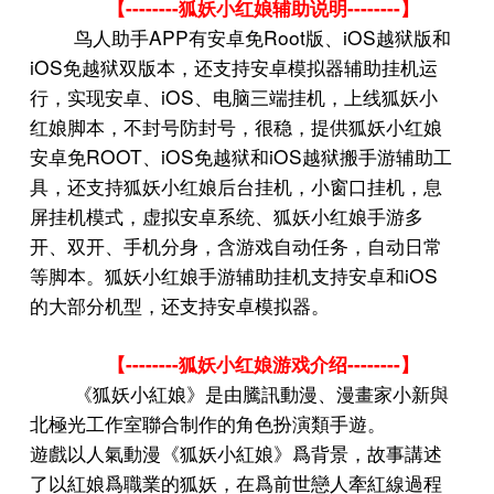
--------
--------
【
狐妖小红娘辅助说明
】
APP
Root
iOS
鸟人助手
有安卓免
版、
越狱版和
iOS
免越狱双版本，还支持安卓模拟器辅助挂机运
iOS
行，实现安卓、
、电脑三端挂机，上线狐妖小
红娘脚本，不封号防封号，很稳，提供狐妖小红娘
ROOT
iOS
iOS
安卓免
、
免越狱和
越狱搬手游辅助工
具，还支持狐妖小红娘后台挂机，小窗口挂机，息
屏挂机模式，虚拟安卓系统、狐妖小红娘手游多
开、双开、手机分身，含游戏自动任务，自动日常
iOS
等脚本。狐妖小红娘手游辅助挂机支持安卓和
的大部分机型，还支持安卓模拟器。
--------
--------
【
狐妖小红娘游戏介绍
】
《狐妖小紅娘》是由騰訊動漫、漫畫家小新與
北極光工作室聯合制作的角色扮演類手遊。
遊戲以人氣動漫《狐妖小紅娘》爲背景，故事講述
了以紅娘爲職業的狐妖，在爲前世戀人牽紅線過程