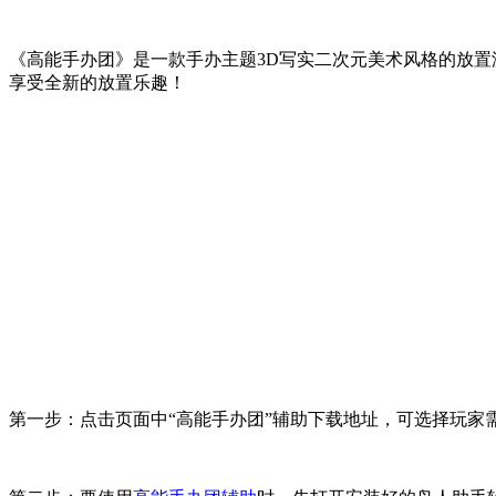
《高能手办团》是一款手办主题3D写实二次元美术风格的放
享受全新的放置乐趣！
第一步：点击页面中“高能手办团”辅助下载地址，可选择玩家需要