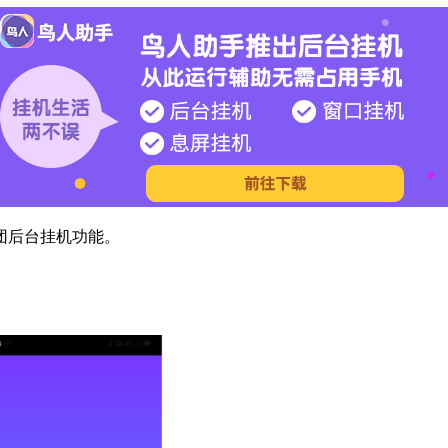
团后台挂机功能。