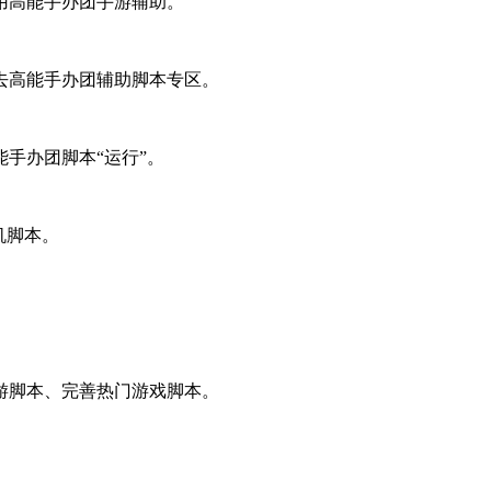
用高能手办团手游辅助。
去高能手办团辅助脚本专区。
手办团脚本“运行”。
机脚本。
游脚本、完善热门游戏脚本。