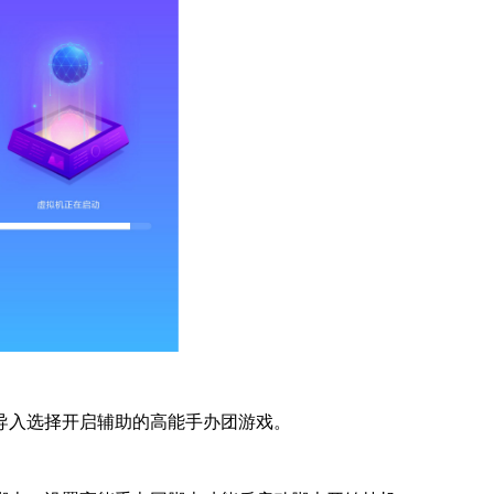
导入选择开启辅助的高能手办团游戏。