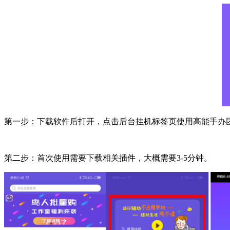
第一步：下载软件后打开，点击后台挂机标签页使用高能手办
第二步：首次使用需要下载相关插件，大概需要3-5分钟。