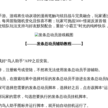
手游。游戏将生动诙谐的漫画笔触与炫目战斗完美融合，玩家通
每局冒险随机变化且惊喜不断；玩家可挑战500+怪诞反派首领，
交组队玩法支持与好友默契配合，重拾“小霸王”时光的纯粹快乐
【--------发条总动员辅助教程--------】
“鸟人助手”APP之后安装。
件，注册账号或登陆，不然将无法使用发条总动员手游辅助。
动员，在搜索结果中选择对应的发条总动员手游进去发条总动员
可选择您需要的发条总动员脚本，选择好之后，点击该脚本“运
据玩家的需求，勾选您要执行的发条总动员挂机脚本。
的鸟人助手图标并运行脚本，就开始自动挂机运行了。