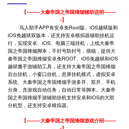
--------
-------
【
大秦帝国之帝国烽烟辅助说明
-
】
APP
Root
iOS
鸟人助手
有安卓免
版、
越狱版和
iOS
免越狱双版本，还支持安卓模拟器辅助挂机运
iOS
行，实现安卓、
、电脑三端挂机，上线大秦帝
国之帝国烽烟脚本，不封号防封号，很稳，提供大
ROOT
iOS
iOS
秦帝国之帝国烽烟安卓免
、
免越狱和
越狱搬手游辅助工具，还支持大秦帝国之帝国烽烟
后台挂机，小窗口挂机，息屏挂机模式，虚拟安卓
系统、大秦帝国之帝国烽烟手游多开、双开、手机
分身，含游戏自动任务，自动日常等脚本。大秦帝
iOS
国之帝国烽烟手游辅助挂机支持安卓和
的大部
分机型，还支持安卓模拟器。
--------
-------
【
大秦帝国之帝国烽烟游戏介绍
-
】