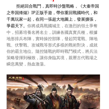
拒絕回合戰鬥，真即時沙盤戰略，《
大秦帝国
IP
之帝国烽烟
》
正版手遊，帶你重回戰國時代，和
千萬玩家一起，在同一張超大地圖上，發展擴張，
你將成爲戰國城主，在激烈的領土爭奪
爭霸天下。
中，招募培養名將名士，訓練各國真實兵種，根據
地形排兵布陣，實時操控部隊，發起閃電戰、陣地
戰、伏擊戰、攻城戰等形式多樣的戰術對決，成就
你的霸主地位。隨控隨戰的即時戰鬥模式，將兵法
策略發揮到極致，讓你身臨其境，親曆古代戰場之
瞬息萬變，熱血激蕩。