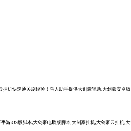
动云挂机快速通关刷经验！鸟人助手提供大剑豪辅助,大剑豪安卓版脚
手游iOS版脚本,大剑豪电脑版脚本,大剑豪挂机,大剑豪云挂机,