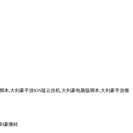
本,大剑豪手游iOS版云挂机,大剑豪电脑版脚本,大剑豪手游搬
大剑豪搬砖