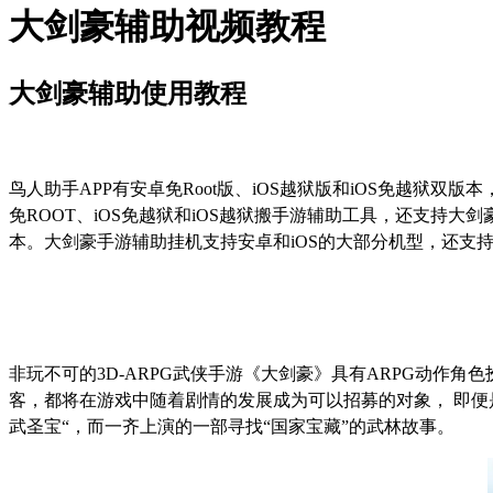
大剑豪辅助视频教程
大剑豪辅助使用教程
鸟人助手
APP
有安卓免
Root
版、
iOS
越狱版和
iOS
免越狱双版本
免
ROOT
、
iOS
免越狱和
iOS
越狱搬手游辅助工具，还支持大剑
本。大剑豪手游辅助挂机支持安卓和
iOS
的大部分机型，还支
非玩不可的3D-ARPG武侠手游《大剑豪》具有ARPG动作
客，都将在游戏中随着剧情的发展成为可以招募的对象， 即
武圣宝“，而一齐上演的一部寻找“国家宝藏”的武林故事。