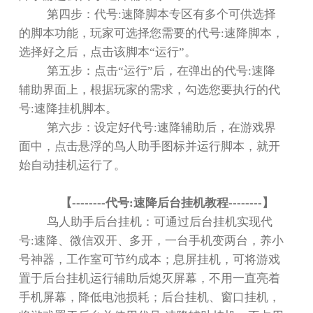
第四步：代号
:
速降脚本专区有多个可供选择
的脚本功能，玩家可选择您需要的代号
:
速降脚本，
选择好之后，点击该脚本
“
运行
”
。
第五步：点击
“
运行
”
后，在弹出的代号
:
速降
辅助界面上，根据玩家的需求，勾选您要执行的代
号
:
速降挂机脚本。
第六步：设定好代号
:
速降辅助后，在游戏界
面中，点击悬浮的鸟人助手图标并运行脚本，就开
始自动挂机运行了。
【
--------
代号
:
速降后台挂机教程
--------
】
鸟人助手后台挂机：可通过后台挂机实现代
号
:
速降、微信双开、多开，一台手机变两台，养小
号神器，工作室可节约成本；息屏挂机，可将游戏
置于后台挂机运行辅助后熄灭屏幕，不用一直亮着
手机屏幕，降低电池损耗；后台挂机、窗口挂机，