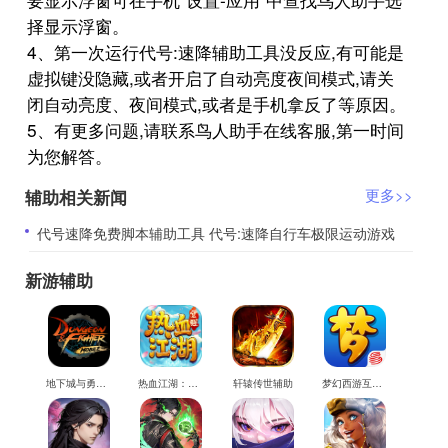
择显示浮窗。
4、第一次运行代号:速降辅助工具没反应,有可能是
虚拟键没隐藏,或者开启了自动亮度夜间模式,请关
闭自动亮度、夜间模式,或者是手机拿反了等原因。
5、有更多问题,请联系鸟人助手在线客服,第一时间
为您解答。
辅助相关新闻
更多>>
​代号速降免费脚本辅助工具 代号:速降自行车极限运动游戏
新游辅助
地下城与勇士M辅助
热血江湖：觉醒辅助
轩辕传世辅助
梦幻西游互通版辅助