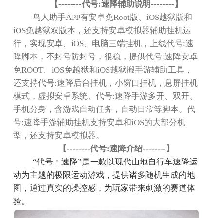
【
--------
代号
:
速降辅助说明
--------
】
鸟人助手
APP
有安卓免
Root
版、
iOS
越狱版和
iOS
免越狱双版本，还支持安卓模拟器辅助挂机运
行，实现安卓、
iOS
、电脑三端挂机，上线代号
:
速
降脚本，不封号防封号，很稳，提供代号
:
速降安卓
免
ROOT
、
iOS
免越狱和
iOS
越狱搬手游辅助工具，
还支持代号
:
速降后台挂机，小窗口挂机，息屏挂机
模式，虚拟安卓系统、代号
:
速降手游多开、双开、
手机分身，含游戏自动任务，自动日常等脚本。代
号
:
速降手游辅助挂机支持安卓和
iOS
的大部分机
型，还支持安卓模拟器。
【
--------
代号
:
速降介绍
--------
】
“
代号：速降
”
是一款以现代山地自行车速降运
动为主题的极限运动游戏，提供诸多随机生成的地
图，通过真实的操控感，为玩家带来刺激的赛道体
验。