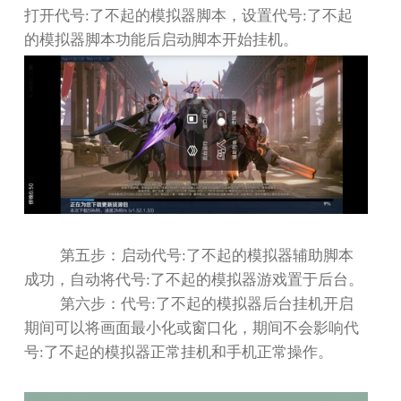
打开代号
:
了不起的模拟器脚本，设置代号
:
了不起
的模拟器脚本功能后启动脚本开始挂机。
第五步：启动代号
:
了不起的模拟器辅助脚本
成功，自动将代号
:
了不起的模拟器游戏置于后台。
第六步：代号
:
了不起的模拟器后台挂机开启
期间可以将画面最小化或窗口化，期间不会影响代
号
:
了不起的模拟器正常挂机和手机正常操作。