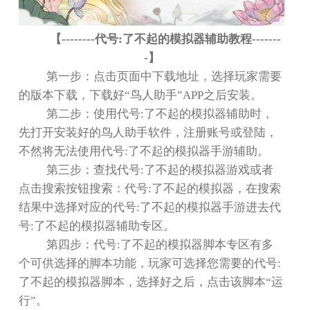
【
--------
代号
:
了不起的模拟器辅助教程
-------
-
】
第一步：点击页面中下载地址，选择玩家需要
的版本下载，下载好
“
鸟人助手
”APP
之后安装。
第二步：使用代号
:
了不起的模拟器辅助时，
先打开安装好的鸟人助手软件，注册账号或登陆，
不然将无法使用代号
:
了不起的模拟器手游辅助。
第三步：查找代号
:
了不起的模拟器游戏或者
点击搜索按钮搜索：代号
:
了不起的模拟器，在搜索
结果中选择对应的代号
:
了不起的模拟器手游进去代
号
:
了不起的模拟器辅助专区。
第四步：代号
:
了不起的模拟器脚本专区有多
个可供选择的脚本功能，玩家可选择您需要的代号
:
了不起的模拟器脚本，选择好之后，点击该脚本
“
运
行
”
。