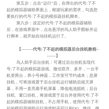
第五步：点击
“
运行
”
后，在弹出的代号
:
了不
起的模拟器辅助界面上，根据玩家的需求，勾选您
要执行的代号
:
了不起的模拟器挂机脚本。
第六步：设定好代号
:
了不起的模拟器辅助
后，在游戏界面中，点击悬浮的鸟人助手图标并运
行脚本，就开始自动挂机运行了。
【
--------
代号
:
了不起的模拟器后台挂机教程
--
------
】
鸟人助手后台挂机：可通过后台挂机实现代
号
:
了不起的模拟器游戏、微信双开、多开，一台手
机变两台，养小号神器，工作室可节约成本；息屏
挂机，可将游戏置于后台挂机运行辅助后熄灭屏
幕，不用一直亮着手机屏幕，降低电池损耗；后台
挂机、窗口挂机，将游戏置于后台并使用代号
:
了不
起的模拟器辅助挂机，不占用手机，使用代号
:
了不
起的模拟器辅助运行游戏时还可以刷
QQ
、微信、微