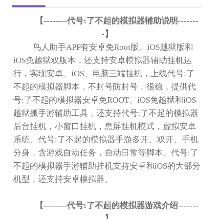
【
--------
代号
:
了不起的模拟器辅助说明
-------
-
】
鸟人助手
APP
有安卓免
Root
版、
iOS
越狱版和
iOS
免越狱双版本，还支持安卓模拟器辅助挂机运
行，实现安卓、
iOS
、电脑三端挂机，上线代号
:
了
不起的模拟器脚本，不封号防封号，很稳，提供代
号
:
了不起的模拟器安卓免
ROOT
、
iOS
免越狱和
iOS
越狱搬手游辅助工具，还支持代号
:
了不起的模拟器
后台挂机，小窗口挂机，息屏挂机模式，虚拟安卓
系统、代号
:
了不起的模拟器手游多开、双开、手机
分身，含游戏自动任务，自动日常等脚本。代号
:
了
不起的模拟器手游辅助挂机支持安卓和
iOS
的大部分
机型，还支持安卓模拟器。
【
--------
代号
:
了不起的模拟器游戏介绍
-------
-
】