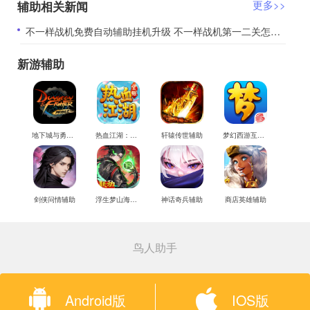
辅助相关新闻
更多>>
​不一样战机免费自动辅助挂机升级 不一样战机第一二关怎么通关
新游辅助
地下城与勇士M辅助
热血江湖：觉醒辅助
轩辕传世辅助
梦幻西游互通版辅助
剑侠问情辅助
浮生梦山海辅助
神话奇兵辅助
商店英雄辅助
鸟人助手
Android版
IOS版