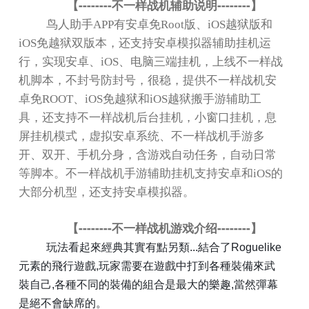
--------
--------
【
不一样战机辅助说明
】
鸟人助手
APP
有安卓免
Root
版、
iOS
越狱版和
iOS
免越狱双版本，还支持安卓模拟器辅助挂机运
行，实现安卓、
iOS
、电脑三端挂机，上线不一样战
机脚本，不封号防封号，很稳，提供不一样战机安
卓免
ROOT
、
iOS
免越狱和
iOS
越狱搬手游辅助工
具，还支持不一样战机后台挂机，小窗口挂机，息
屏挂机模式，虚拟安卓系统、不一样战机手游多
开、双开、手机分身，含游戏自动任务，自动日常
等脚本。不一样战机手游辅助挂机支持安卓和
iOS
的
大部分机型，还支持安卓模拟器。
--------
--------
【
不一样战机游戏介绍
】
玩法看起來經典其實有點另類
...
結合了
Roguelike
元素的飛行遊戲
,
玩家需要在遊戲中打到各種裝備來武
裝自己
,
各種不同的裝備的組合是最大的樂趣
,
當然彈幕
是絕不會缺席的
。