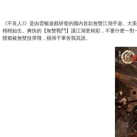
《不良人
3
》是由雲暢遊戲研發的國內首款無雙江湖手遊。大美
栩栩如生。爽快的【無雙戰鬥】讓江湖更精彩，不要什麽一對
體都被無雙技彈飛，橫掃千軍舍我其誰。