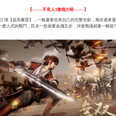
【
--------
不良人
3
游戏介绍
--------
】
江湖【超高畫質】，一株蘆葦也有自己的完整光影，風吹過來還
一磨人式的戰鬥，匹夫一怒就要血濺五步，沖進戰場就要一騎當