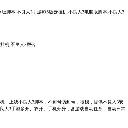
脚本,不良人3手游iOS版云挂机,不良人3电脑版脚本,不良人3
云挂机,不良人3搬砖
机，上线不良人
3
脚本，不封号防封号，很稳，提供不良人
3
安
良人
3
手游多开、双开、手机分身，含游戏自动任务，自动日常