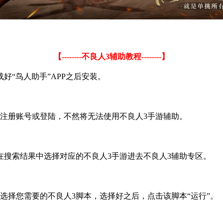
【
--------
不良人
3
辅助教程
--------
】
载好
“
鸟人助手
”APP
之后安装。
注册账号或登陆，不然将无法使用不良人
3
手游辅助。
在搜索结果中选择对应的不良人
3
手游进去不良人
3
辅助专区。
选择您需要的不良人
3
脚本，选择好之后，点击该脚本
“
运行
”
。