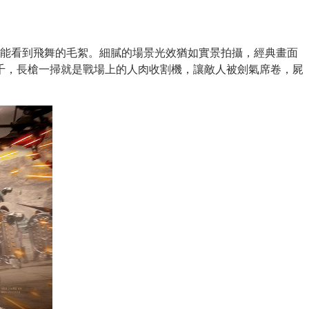
能看到飛舞的毛絮。細膩的場景光效猶如實景拍攝，經典畫面
千，長槍一掃就是戰場上的人肉收割機，讓敵人被劍氣席卷，屍