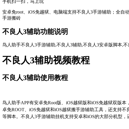
手机扫一扫，马上玩
安卓免root、iOS免越狱、电脑端支持不良人3手游辅助；全自
手游搬砖
不良人3辅助功能说明
鸟人助手不良人3手游辅助,不良人3辅助,不良人3安卓版脚本,不良
不良人3辅助视频教程
不良人3辅助使用教程
鸟人助手
APP
有安卓免
Root
版、
iOS
越狱版和
iOS
免越狱双版本
卓免
ROOT
、
iOS
免越狱和
iOS
越狱搬手游辅助工具，还支持不
等脚本。不良人
3
手游辅助挂机支持安卓和
iOS
的大部分机型，