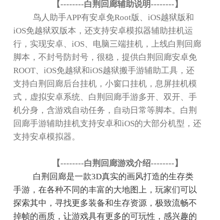
【
--------
白荆回廊辅助说明
--------
】
鸟人助手
APP
有安卓免
Root
版、
iOS
越狱版和
iOS
免越狱双版本，还支持安卓模拟器辅助挂机运
行，实现安卓、
iOS
、电脑三端挂机，上线白荆回廊
脚本，不封号防封号，很稳，提供白荆回廊安卓免
ROOT
、
iOS
免越狱和
iOS
越狱搬手游辅助工具，还
支持白荆回廊后台挂机，小窗口挂机，息屏挂机模
式，虚拟安卓系统、白荆回廊手游多开、双开、手
机分身，含游戏自动任务，自动日常等脚本。白荆
回廊手游辅助挂机支持安卓和
iOS
的大部分机型，还
支持安卓模拟器。
【
--------
白荆回廊游戏介绍
--------
】
白荆回廊是一款
3D
真实的画风打造的生存类
手游，在各种不同的丰富的大地图上，玩家们可以
探索其中，寻找更多装备和生存资源，极致流畅不
掉帧的画质，让游戏具有更多的可玩性，感兴趣的