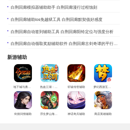
​白荆回廊模拟器辅助助手 白荆回廊漫行过程蚀刻
​白荆回廊辅助ios免越狱工具 白荆回廊默契值好感度
​白荆回廊自动签到辅助工具 白荆回廊阳铃定位与强度分析
​白荆回廊自动领取奖励辅助软件 白荆回廊古剑奇谭的平行世界
新游辅助
地下城与勇士M辅助
热血江湖：觉醒辅助
轩辕传世辅助
梦幻西游互通版辅助
剑侠问情辅助
浮生梦山海辅助
神话奇兵辅助
商店英雄辅助