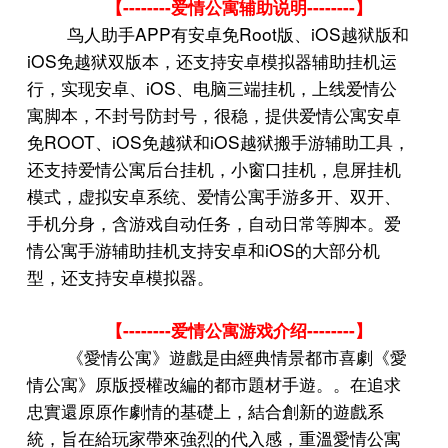
--------
--------
【
爱情公寓辅助说明
】
APP
Root
iOS
鸟人助手
有安卓免
版、
越狱版和
iOS
免越狱双版本，还支持安卓模拟器辅助挂机运
iOS
行，实现安卓、
、电脑三端挂机，上线爱情公
寓脚本，不封号防封号，很稳，提供爱情公寓安卓
ROOT
iOS
iOS
免
、
免越狱和
越狱搬手游辅助工具，
还支持爱情公寓后台挂机，小窗口挂机，息屏挂机
模式，虚拟安卓系统、爱情公寓手游多开、双开、
手机分身，含游戏自动任务，自动日常等脚本。爱
iOS
情公寓手游辅助挂机支持安卓和
的大部分机
型，还支持安卓模拟器。
--------
--------
【
爱情公寓游戏介绍
】
《愛情公寓》遊戲是由經典情景都市喜劇《愛
情公寓》原版授權改編的都市題材手遊。。在追求
忠實還原原作劇情的基礎上，結合創新的遊戲系
統，旨在給玩家帶來強烈的代入感，重溫愛情公寓