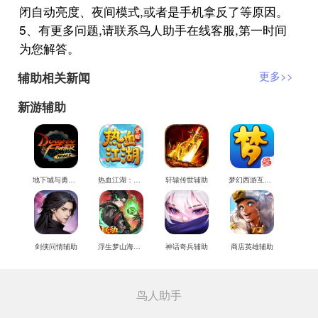
闭自动亮度、夜间模式,或者是手机拿反了等原因。
5、有更多问题,请联系鸟人助手在线客服,第一时间
为您解答。
辅助相关新闻
更多>>
新游辅助
地下城与勇士M辅助
热血江湖：觉醒辅助
轩辕传世辅助
梦幻西游互通版辅助
剑侠问情辅助
浮生梦山海辅助
神话奇兵辅助
商店英雄辅助
鸟人助手