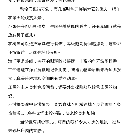
物，建设乐园，装饰树屋，美化海洋
动物们也很可爱，有孔雀时常开屏展示它的魅力，绵羊
在摩天轮观赏风景，
小鸡仔在跑步机健身，牛响亮着憨厚的叫声，还有臭鼬（就是
放屁臭了点儿）
在树屋可以选择家具进行装饰，等级越高房间越漂亮，这些都
还得得益于玩家你的眼光呀
~
海洋更是热闹，美丽的珊瑚随波摇摆，丰富的鱼群悠闲畅游，
古代遗迹在海底沉默地记录历史，陆地动物坐潜艇来给鱼儿投
食，真是跨种群和空间的有爱互动呢
~
庄园的主人奥利也没闲着，还要外出探险获取经营庄园的物
资。
不过探险途中充满惊险，奇妙森林丶机械迷城丶灵异雪原丶炙
热荒漠
......
各种鬼怪出没拦路，快来给奥利加油！
当然也有烦心事儿，可恶的狼和令人讨厌的地鼠，经常
来破坏庄园的甯静；