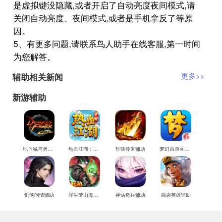
是虚拟键没隐藏,或者开启了自动亮度夜间模式,请
关闭自动亮度、夜间模式,或者是手机拿反了等原
因。
5、有更多问题,请联系鸟人助手在线客服,第一时间
为您解答。
辅助相关新闻
更多>>
新游辅助
地下城与勇士M辅助
热血江湖：觉醒辅助
轩辕传世辅助
梦幻西游互通版辅助
剑侠问情辅助
浮生梦山海辅助
神话奇兵辅助
商店英雄辅助