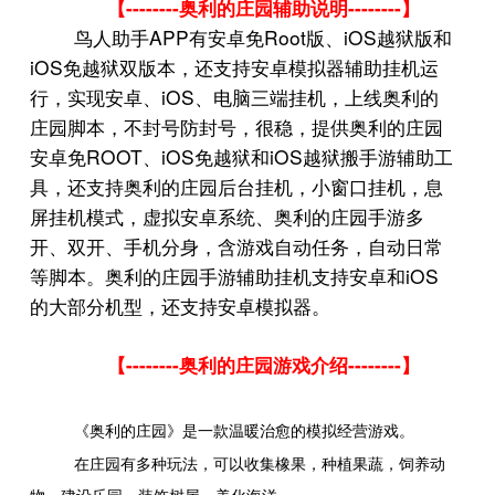
--------
--------
【
奥利的庄园辅助说明
】
APP
Root
iOS
鸟人助手
有安卓免
版、
越狱版和
iOS
免越狱双版本，还支持安卓模拟器辅助挂机运
iOS
行，实现安卓、
、电脑三端挂机，上线奥利的
庄园脚本，不封号防封号，很稳，提供奥利的庄园
ROOT
iOS
iOS
安卓免
、
免越狱和
越狱搬手游辅助工
具，还支持奥利的庄园后台挂机，小窗口挂机，息
屏挂机模式，虚拟安卓系统、奥利的庄园手游多
开、双开、手机分身，含游戏自动任务，自动日常
iOS
等脚本。奥利的庄园手游辅助挂机支持安卓和
的大部分机型，还支持安卓模拟器。
--------
--------
【
奥利的庄园游戏介绍
】
《奥利的庄园》是一款温暖治愈的模拟经营游戏。
在庄园有多种玩法，可以收集橡果，种植果蔬，饲养动