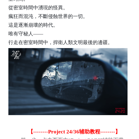
從密室時間中湧現的怪異。
瘋狂而混沌，不斷侵蝕世界的一切。
這是逐漸崩壞的時代。
唯有守秘人
——
行走在密室時間中，捍衛人類文明最後的邊疆。
【
--------Project 24/36
辅助教程
--------
】