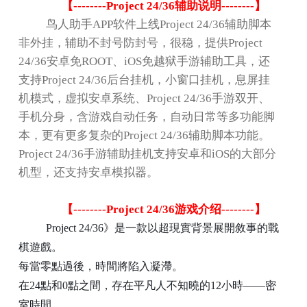
【
--------Project 24/36
辅助说明
--------
】
鸟人助手
APP
软件上线
Project 24/36
辅助脚本
非外挂，辅助不封号防封号，很稳，提供
Project
24/36
安卓免
ROOT
、
iOS
免越狱手游辅助工具，还
支持
Project 24/36
后台挂机，小窗口挂机，息屏挂
机模式，虚拟安卓系统、
Project 24/36
手游双开、
手机分身，含游戏自动任务，自动日常等多功能脚
本，更有更多复杂的
Project 24/36
辅助脚本功能。
Project 24/36
手游辅助挂机支持安卓和
iOS
的大部分
机型，还支持安卓模拟器。
【
--------Project 24/36
游戏介绍
--------
】
Project 24/36
》是一款以超現實背景展開敘事的戰
棋遊戲。
每當零點過後，時間將陷入凝滯。
在
24
點和
0
點之間，存在平凡人不知曉的
12
小時
——
密
室時間。