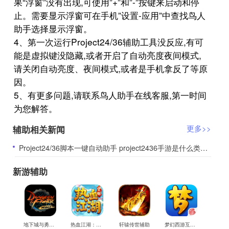
果“浮窗”没有出现,可使用”+”和”-”按键来启动和停
止。需要显示浮窗可在手机”设置-应用”中查找鸟人
助手选择显示浮窗。
4、第一次运行Project24/36辅助工具没反应,有可
能是虚拟键没隐藏,或者开启了自动亮度夜间模式,
请关闭自动亮度、夜间模式,或者是手机拿反了等原
因。
5、有更多问题,请联系鸟人助手在线客服,第一时间
为您解答。
辅助相关新闻
更多>>
​Project24/36脚本一键自动助手 project2436手游是什么类型的游戏
新游辅助
地下城与勇士M辅助
热血江湖：觉醒辅助
轩辕传世辅助
梦幻西游互通版辅助